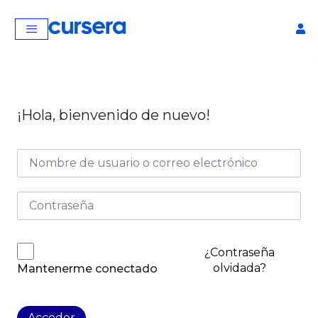
¡Hola, bienvenido de nuevo!
Curso de Matemática
avanzada
¿Contraseña
$
40,00
+
AGREGAR
olvidada?
Mantenerme conectado
Acceder