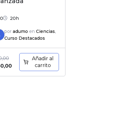
vanzada
0
20h
por
adumo
en
Ciencias
,
A
Curso Destacados
0,00
Añadir al
carrito
0,00