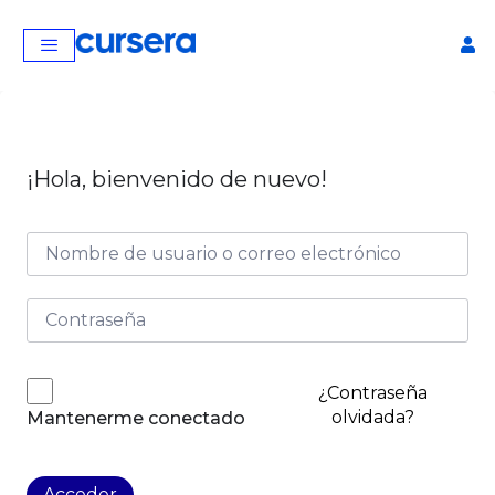
¡Hola, bienvenido de nuevo!
Curso de Matemática
avanzada
¿Contraseña
$
40,00
+
AGREGAR
olvidada?
Mantenerme conectado
Acceder