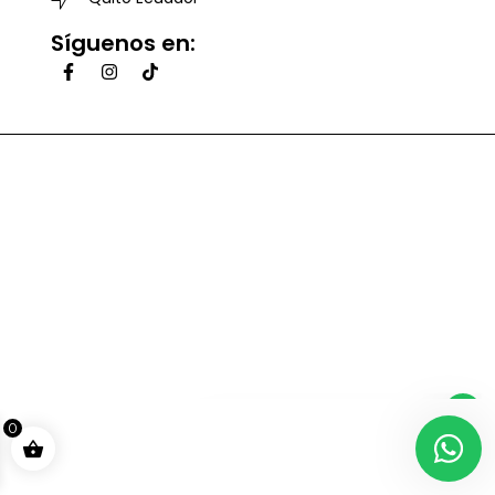
Síguenos en:
0
Realiza tu pregunta te
responderemos lo mas
pronto posible.