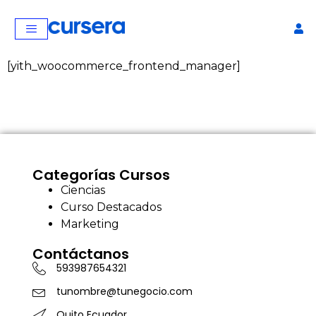
[yith_woocommerce_frontend_manager]
Categorías Cursos
Ciencias
Curso Destacados
Curso de Matemática
Marketing
avanzada
Contáctanos
$
40,00
+
AGREGAR
593987654321
tunombre@tunegocio.com
Quito Ecuador