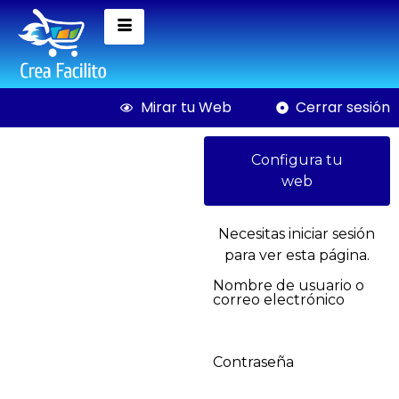
Mirar tu Web
Cerrar sesión
Configura tu
web
Necesitas iniciar sesión
para ver esta página.
Curso de Matemática
Nombre de usuario o
correo electrónico
avanzada
$
40,00
+
AGREGAR
Contraseña