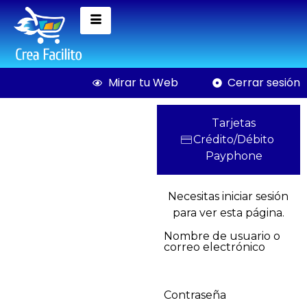
Mirar tu Web
Cerrar sesión
Tarjetas
Crédito/Débito
Payphone
Necesitas iniciar sesión
para ver esta página.
ublicidad en
Curso de Matem
avanzada
Nombre de usuario o
correo electrónico
$
40,00
+
AGREGAR
Contraseña